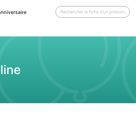
anniversaire
line