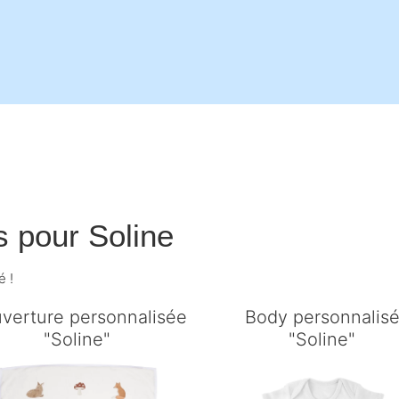
s pour
Soline
é !
verture personnalisée
Body personnalis
"Soline"
"Soline"