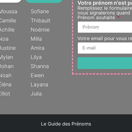
Votre prénom n'est p
Remplissez le formulair
Moussa
Sofiane
vous signalerons quand l
Prénom souhaité
Camille
Thibault
Achille
Noémie
Votre email pour vous r
Noa
Milla
Justine
Amira
Mylan
Lilya
Johan
Shanna
Noah
Ewen
Éléna
Layana
Elliot
Julia
Le Guide des Prénoms