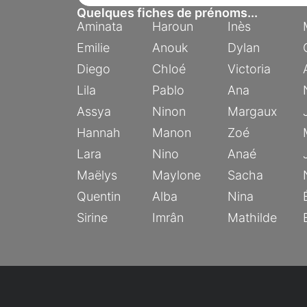
Quelques fiches de prénoms...
Aminata
Haroun
Inès
Emilie
Anouk
Dylan
Diego
Chloé
Victoria
Lila
Pablo
Ana
Assya
Ninon
Margaux
Hannah
Manon
Zoé
Lara
Nino
Anaé
Maëlys
Maylone
Sacha
Quentin
Alba
Nina
Sirine
Imrân
Mathilde