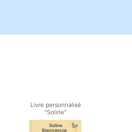
é
Livre personnalisé
"Soline"
Soline