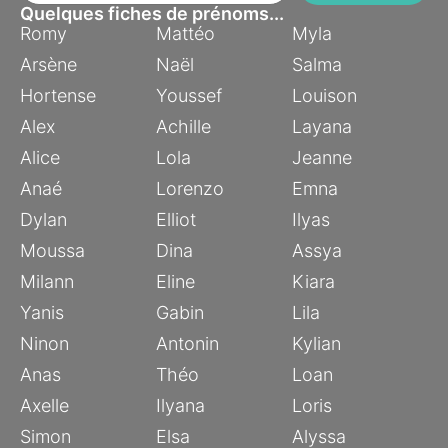
Quelques fiches de prénoms...
Romy
Mattéo
Myla
Arsène
Naël
Salma
Hortense
Youssef
Louison
Alex
Achille
Layana
Alice
Lola
Jeanne
Anaé
Lorenzo
Emna
Dylan
Elliot
Ilyas
Moussa
Dina
Assya
Milann
Eline
Kiara
Yanis
Gabin
Lila
Ninon
Antonin
Kylian
Anas
Théo
Loan
Axelle
Ilyana
Loris
Simon
Elsa
Alyssa