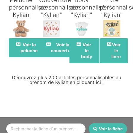
Peluche
Couverture
Body
Livre
personnalisée
personnalisée
personnalisé
personnalis
"Kylian"
"Kylian"
"Kylian"
"Kylian"
Kylian
Kylian
Kylian
Kylian
Voir la
Voir la
Voir
Voir
peluche
couverture
le
le
body
livre
Découvrez plus 200 articles personnalisables au
prénom de Kylian en cliquant ici !
Voir la fiche