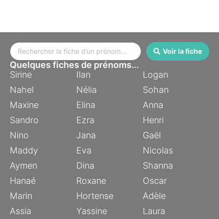
Voir la fiche
Quelques fiches de prénoms...
Sirine
Ilan
Logan
Nahel
Nélia
Sohan
Maxine
Elina
Anna
Sandro
Ezra
Henri
Nino
Jana
Gaël
Maddy
Eva
Nicolas
Aymen
Dina
Shanna
Hanaé
Roxane
Oscar
Marin
Hortense
Adèle
Assia
Yassine
Laura