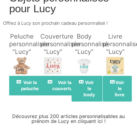
pour
Lucy
Offrez à Lucy son prochain cadeau personnalisé !
Peluche
Couverture
Body
Livre
personnalisée
personnalisée
personnalisé
personnalis
"Lucy"
"Lucy"
"Lucy"
"Lucy"
Lucy
Lucy
Lucy
Lucy
Voir la
Voir la
Voir
Voir
peluche
couverture
le
le
body
livre
Découvrez plus 200 articles personnalisables au
prénom de Lucy en cliquant ici !