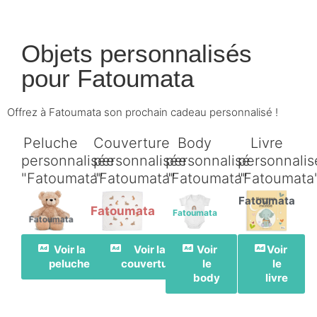
Objets personnalisés
pour
Fatoumata
Offrez à Fatoumata son prochain cadeau personnalisé !
Peluche
Couverture
Body
Livre
personnalisée
personnalisée
personnalisé
personnalis
"Fatoumata"
"Fatoumata"
"Fatoumata"
"Fatoumata
Fatoumata
Fatoumata
Fatoumata
Fatoumata
Voir la
Voir la
Voir
Voir
peluche
couverture
le
le
body
livre