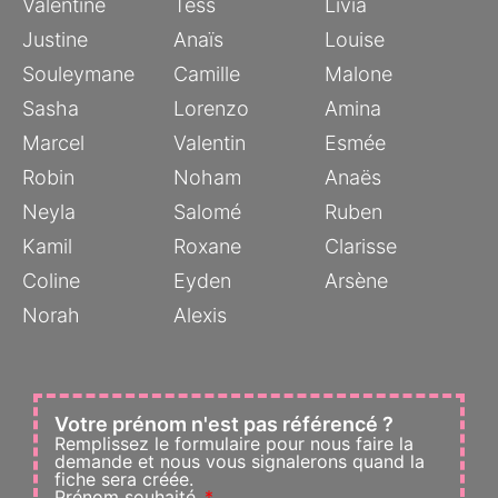
Valentine
Tess
Livia
Justine
Anaïs
Louise
Souleymane
Camille
Malone
Sasha
Lorenzo
Amina
Marcel
Valentin
Esmée
Robin
Noham
Anaës
Neyla
Salomé
Ruben
Kamil
Roxane
Clarisse
Coline
Eyden
Arsène
Norah
Alexis
Votre prénom n'est pas référencé ?
Remplissez le formulaire pour nous faire la
demande et nous vous signalerons quand la
fiche sera créée.
Prénom souhaité