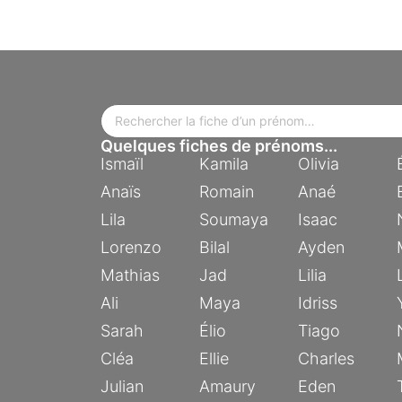
Quelques fiches de prénoms...
Ismaïl
Kamila
Olivia
Anaïs
Romain
Anaé
Lila
Soumaya
Isaac
Lorenzo
Bilal
Ayden
Mathias
Jad
Lilia
Ali
Maya
Idriss
Sarah
Élio
Tiago
Cléa
Ellie
Charles
Julian
Amaury
Eden