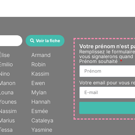
Voir la fiche
Votre prénom n'est p
Remplissez le formulair
Élise
Armand
vous signalerons quand l
Prénom souhaité
Emilio
Robin
Nino
Kassim
Votre email pour vous r
Manon
Ewen
Louna
Mylan
Younes
Hannah
Nassim
Esmée
Marius
Cataleya
Tessa
Yasmine