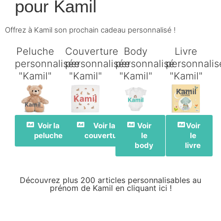
pour
Kamil
Offrez à Kamil son prochain cadeau personnalisé !
Peluche
Couverture
Body
Livre
personnalisée
personnalisée
personnalisé
personnalis
"Kamil"
"Kamil"
"Kamil"
"Kamil"
Kamil
Kamil
Kamil
Kamil
Voir la
Voir la
Voir
Voir
peluche
couverture
le
le
body
livre
Découvrez plus 200 articles personnalisables au
prénom de Kamil en cliquant ici !