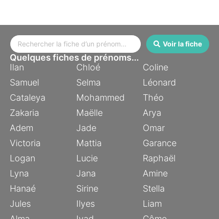
Voir la fiche
Quelques fiches de prénoms...
Ilan
Chloé
Coline
Samuel
Selma
Léonard
Cataleya
Mohammed
Théo
Zakaria
Maëlle
Arya
Adem
Jade
Omar
Victoria
Mattia
Garance
Logan
Lucie
Raphaël
Lyna
Jana
Amine
Hanaé
Sirine
Stella
Jules
Ilyes
Liam
Alma
Iyad
Côme