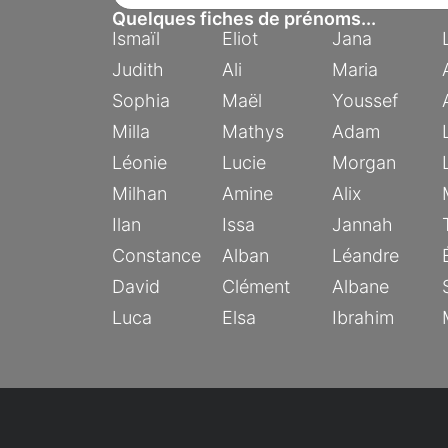
Quelques fiches de prénoms...
Ismaïl
Eliot
Jana
Judith
Ali
Maria
Sophia
Maël
Youssef
Milla
Mathys
Adam
Léonie
Lucie
Morgan
Milhan
Amine
Alix
Ilan
Issa
Jannah
Constance
Alban
Léandre
David
Clément
Albane
Luca
Elsa
Ibrahim