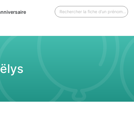
anniversaire
ëlys