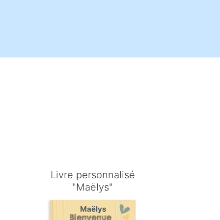
é
Livre personnalisé
"Maëlys"
Maëlys