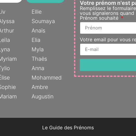
Votre prénom n'est p
Remplissez le formulair
Liv
Ellie
vous signalerons quand l
Prénom souhaité
Alyssa
Soumaya
Arthur
Anaïs
Votre email pour vous r
Leïla
Elia
Lyna
Myla
Myriam
Thaës
Tylio
Anna
Élise
Mohammed
Sophie
Ambre
Mariam
Augustin
Le Guide des Prénoms