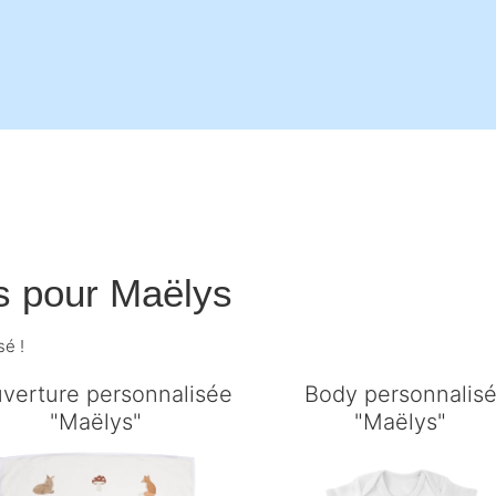
s pour
Maëlys
sé !
verture personnalisée
Body personnalis
"Maëlys"
"Maëlys"